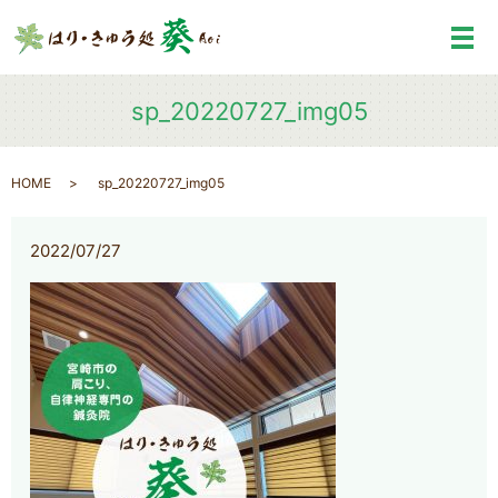
メ
sp_20220727_img05
HOME
sp_20220727_img05
2022/07/27