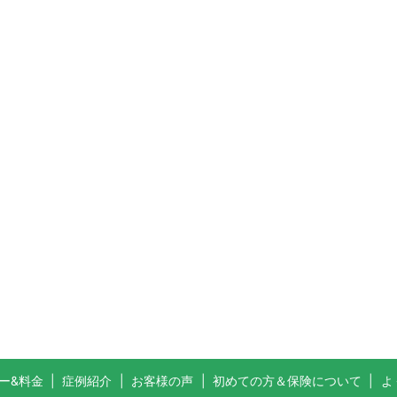
ー&料金
症例紹介
お客様の声
初めての方＆保険について
よ