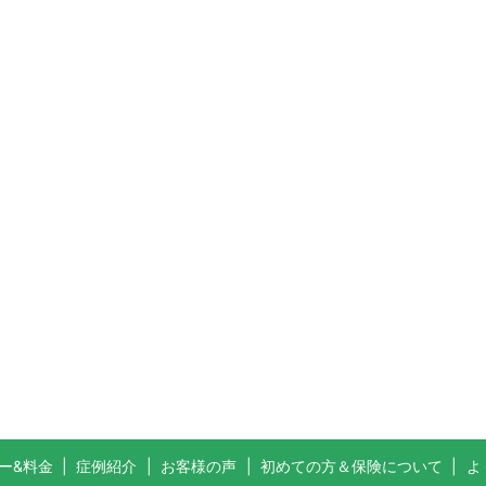
ー&料金
症例紹介
お客様の声
初めての方＆保険について
よ