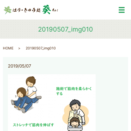
メ
20190507_img010
HOME
20190507_img010
2019/05/07