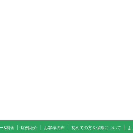
ー&料金
症例紹介
お客様の声
初めての方＆保険について
よ