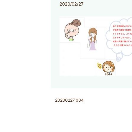
2020/02/27
20200227_004