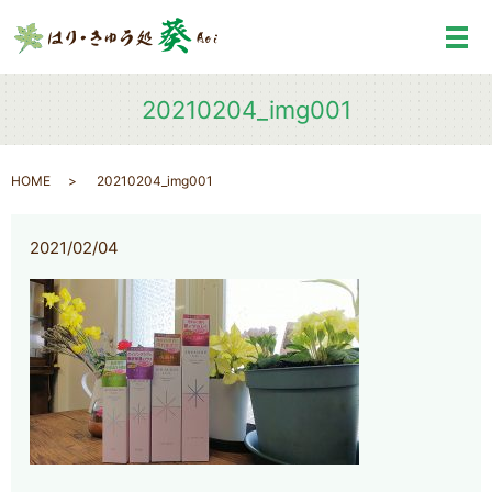
メ
20210204_img001
HOME
20210204_img001
2021/02/04