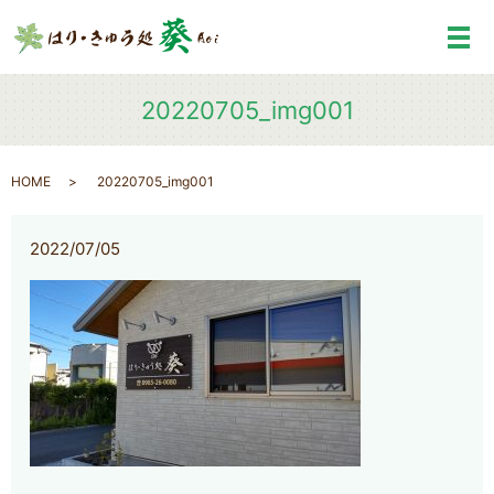
メ
20220705_img001
HOME
20220705_img001
2022/07/05