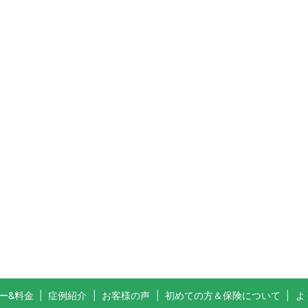
ー&料金
症例紹介
お客様の声
初めての方＆保険について
よ