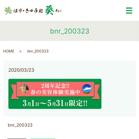
メ
bnr_200323
HOME
bnr_200323
2020/03/23
bnr_200323