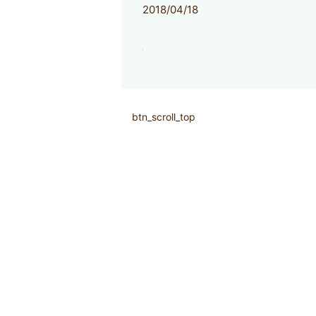
2018/04/18
btn_scroll_top