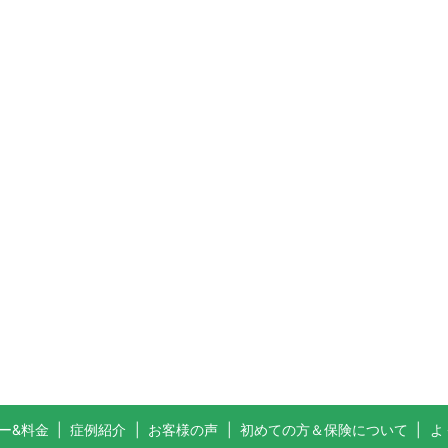
ー&料金
症例紹介
お客様の声
初めての方＆保険について
よ