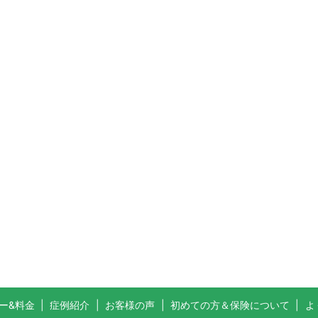
ー&料金
症例紹介
お客様の声
初めての方＆保険について
よ