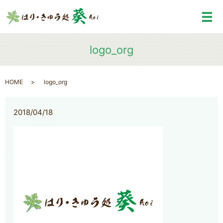
メ
logo_org
HOME
logo_org
2018/04/18