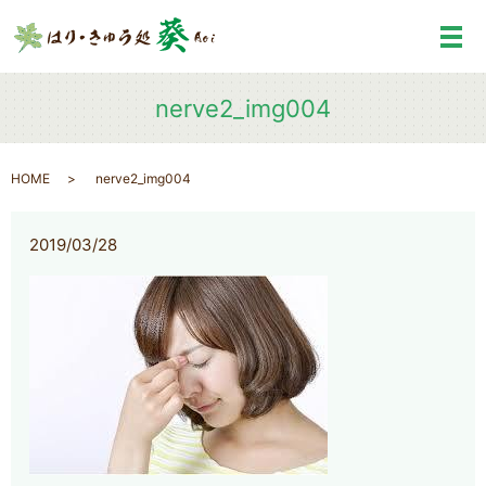
メ
nerve2_img004
HOME
nerve2_img004
2019/03/28