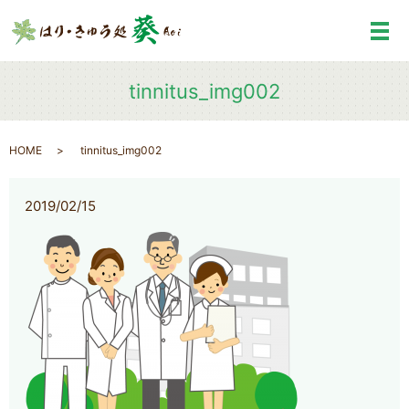
メ
tinnitus_img002
HOME
tinnitus_img002
2019/02/15