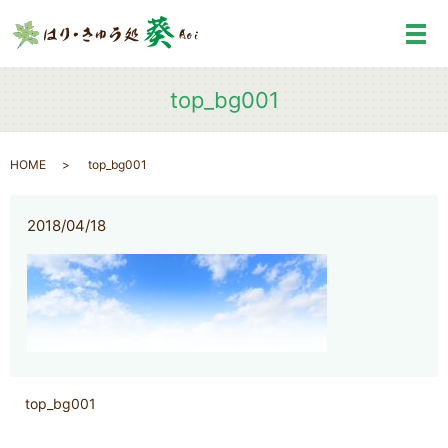
メ
top_bg001
HOME
top_bg001
2018/04/18
top_bg001