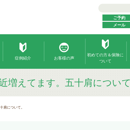
ご予約
メール
初めての方＆保険に
症例紹介
お客様の声
ついて
近増えてます。五十肩につい
十肩について。