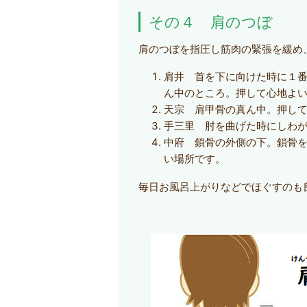
その４ 肩のつぼ
肩のつぼを指圧し筋肉の緊張を緩め
肩井 首を下に向けた時に１
ん中のところ。押して心地よ
天宗 肩甲骨の真ん中。押し
手三里 肘を曲げた時にしわ
中府 鎖骨の外側の下。鎖骨
い場所です。
毎日お風呂上がりなどでほぐすのも